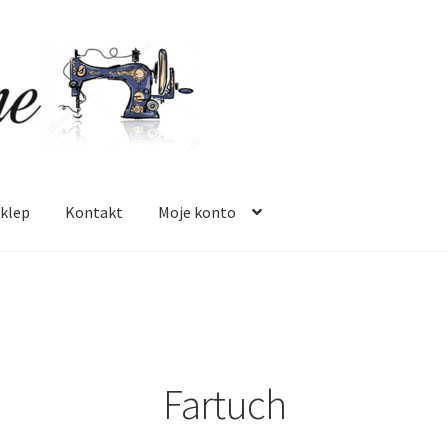
klep
Kontakt
Moje konto
 mnie
Oferta
Polityka prywatności
Regulamin
Sklep
Zamówienie
Fartuch