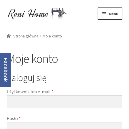
Przejdź
Przejdź
Menu
do
do
nawigacji
treści
Strona główna
Strona główna
Moje konto
Kontakt
Moje konto
Koszyk
Facebook
Moje konto
Zaloguj się
O mnie
Użytkownik lub e-mail
*
Oferta
Hasło
*
Polityka prywatności