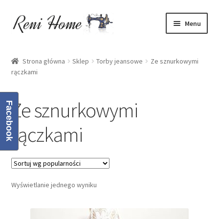
Przejdź
Przejdź
Menu
do
do
nawigacji
treści
Strona główna
Strona główna
Sklep
Torby jeansowe
Ze sznurkowymi
rączkami
Kontakt
Koszyk
Ze sznurkowymi
Facebook
Moje konto
rączkami
O mnie
Oferta
Wyświetlanie jednego wyniku
Polityka prywatności