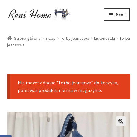
Przejdź
Przejdź
Menu
do
do
nawigacji
treści
Strona główna
Strona główna
Sklep
Torby jeansowe
Listonoszki
Torba
jeansowa
Kontakt
Koszyk
Moje konto
Nie możesz dodać "Torba jeansowa" do koszyka,
ponieważ produktu nie ma w magazynie.
O mnie
Oferta
Polityka prywatności