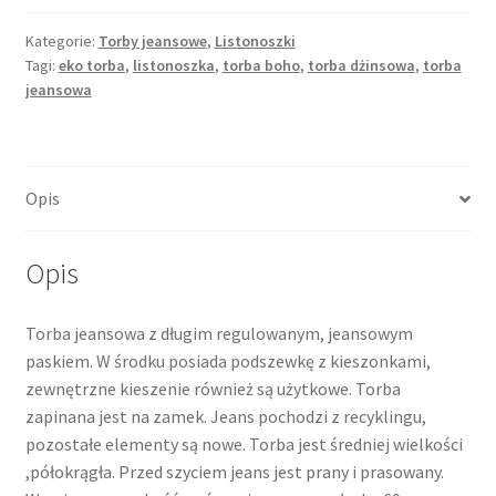
Kategorie:
Torby jeansowe
,
Listonoszki
Tagi:
eko torba
,
listonoszka
,
torba boho
,
torba dżinsowa
,
torba
jeansowa
Opis
Opis
Torba jeansowa z długim regulowanym, jeansowym
paskiem. W środku posiada podszewkę z kieszonkami,
zewnętrzne kieszenie również są użytkowe. Torba
zapinana jest na zamek. Jeans pochodzi z recyklingu,
pozostałe elementy są nowe. Torba jest średniej wielkości
,półokrągła. Przed szyciem jeans jest prany i prasowany.