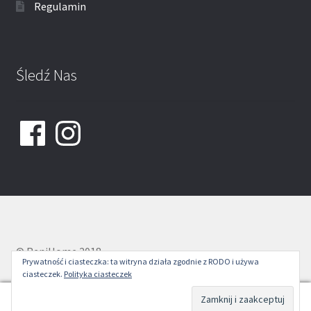
Regulamin
Śledź Nas
Facebook
Instagram
© ReniHome 2018
Prywatność i ciasteczka: ta witryna działa zgodnie z RODO i używa
ciasteczek.
Polityka ciasteczek
0