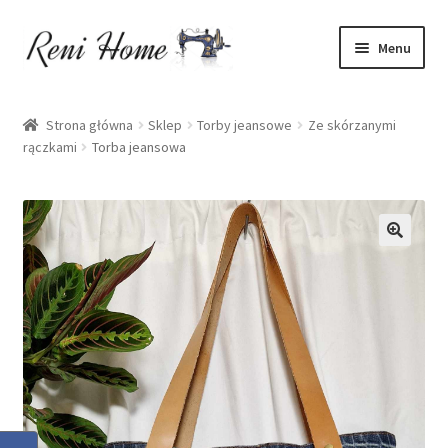
Przejdź
Przejdź
Menu
do
do
nawigacji
treści
Strona główna
Strona główna
Sklep
Torby jeansowe
Ze skórzanymi
rączkami
Torba jeansowa
Kontakt
Koszyk
Moje konto
O mnie
Oferta
Polityka prywatności