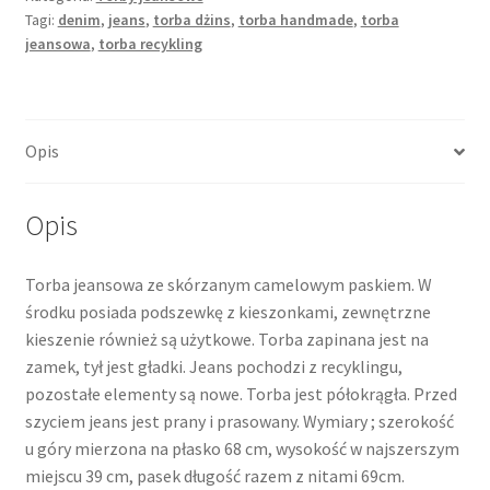
Tagi:
denim
,
jeans
,
torba dżins
,
torba handmade
,
torba
jeansowa
,
torba recykling
Opis
Opis
Torba jeansowa ze skórzanym camelowym paskiem. W
środku posiada podszewkę z kieszonkami, zewnętrzne
kieszenie również są użytkowe. Torba zapinana jest na
zamek, tył jest gładki. Jeans pochodzi z recyklingu,
pozostałe elementy są nowe. Torba jest półokrągła. Przed
szyciem jeans jest prany i prasowany. Wymiary ; szerokość
u góry mierzona na płasko 68 cm, wysokość w najszerszym
miejscu 39 cm, pasek długość razem z nitami 69cm.