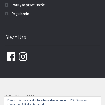
Polityka prywatności
Regulamin
Śledź Nas
Facebook
Instagram
© ReniHome 2018
Prywatność i ciasteczka: ta witryna działa zgodnie z RODO i używa
ciasteczek.
Polityka ciasteczek