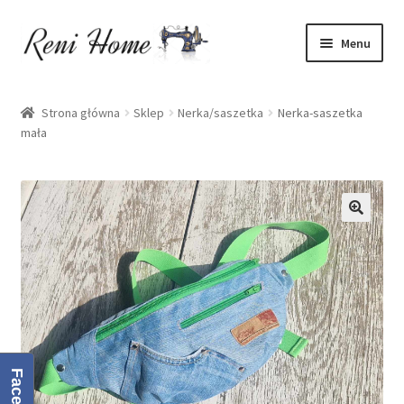
Przejdź
Przejdź
Menu
do
do
nawigacji
treści
Strona główna
Strona główna
Sklep
Nerka/saszetka
Nerka-saszetka
mała
Kontakt
Koszyk
Moje konto
O mnie
Oferta
Polityka prywatności