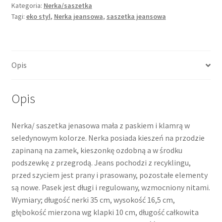
Kategoria:
Nerka/saszetka
Tagi:
eko styl
,
Nerka jeansowa
,
saszetka jeansowa
Opis
Opis
Nerka/ saszetka jenasowa mała z paskiem i klamrą w
seledynowym kolorze. Nerka posiada kieszeń na przodzie
zapinaną na zamek, kieszonkę ozdobną a w środku
podszewkę z przegrodą. Jeans pochodzi z recyklingu,
przed szyciem jest prany i prasowany, pozostałe elementy
są nowe. Pasek jest długi i regulowany, wzmocniony nitami.
Wymiary; długość nerki 35 cm, wysokość 16,5 cm,
głębokość mierzona wg klapki 10 cm, długość całkowita