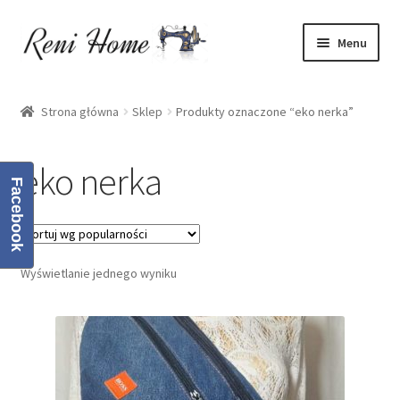
Przejdź
Przejdź
Menu
do
do
nawigacji
treści
Strona główna
Strona główna
Sklep
Produkty oznaczone “eko nerka”
Kontakt
eko nerka
Koszyk
Facebook
Moje konto
Wyświetlanie jednego wyniku
O mnie
Oferta
Polityka prywatności