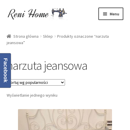
Przejdź
Przejdź
Menu
do
do
nawigacji
treści
Strona główna
Strona główna
Sklep
Produkty oznaczone “narzuta
jeansowa”
Kontakt
Koszyk
narzuta jeansowa
Facebook
Moje konto
O mnie
Wyświetlanie jednego wyniku
Oferta
Polityka prywatności