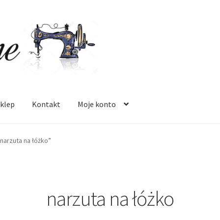
klep
Kontakt
Moje konto
 mnie
Oferta
Polityka prywatności
Regulamin
Sklep
Zamówienie
narzuta na łóżko”
narzuta na łóżko