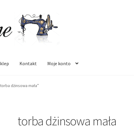
klep
Kontakt
Moje konto
 mnie
Oferta
Polityka prywatności
Regulamin
Sklep
Zamówienie
torba dżinsowa mała”
torba dżinsowa mała