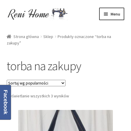
Przejdź
Przejdź
Menu
do
do
nawigacji
treści
Strona główna
Strona główna
Sklep
Produkty oznaczone “torba na
zakupy”
Kontakt
Koszyk
torba na zakupy
Moje konto
O mnie
Facebook
Wyświetlanie wszystkich 3 wyników
Oferta
Polityka prywatności