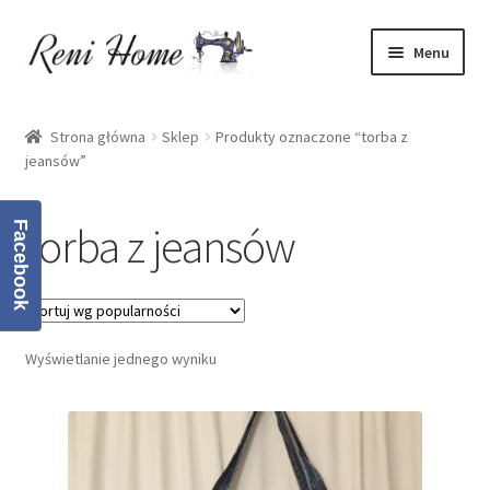
Przejdź
Przejdź
Menu
do
do
nawigacji
treści
Strona główna
Strona główna
Sklep
Produkty oznaczone “torba z
jeansów”
Kontakt
Koszyk
torba z jeansów
Facebook
Moje konto
O mnie
Wyświetlanie jednego wyniku
Oferta
Polityka prywatności