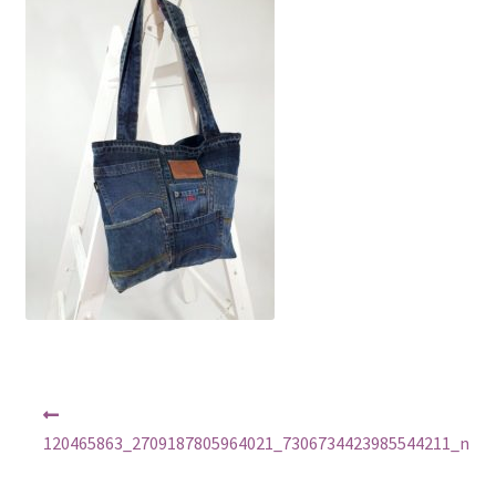
Regulamin
Sklep
Zamówienie
Nawigacja
Poprzedni
wpis:
wpisu
120465863_2709187805964021_7306734423985544211_n