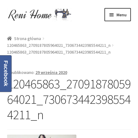
Przejdź
Przejdź
Menu
do
do
nawigacji
treści
Strona główna
Strona główna
120465863_2709187805964021_7306734423985544211_n
Kontakt
120465863_2709187805964021_7306734423985544211_n
Koszyk
Facebook
Opublikowano:
29 września 2020
120465863_27091878059
Moje konto
64021_730673442398554
O mnie
4211_n
Oferta
Polityka prywatności