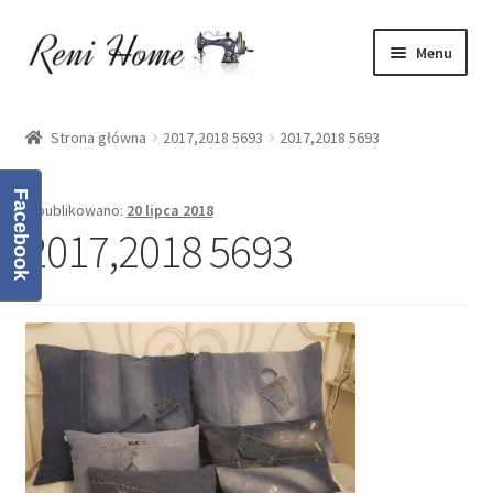
Przejdź
Przejdź
Menu
do
do
nawigacji
treści
Strona główna
Strona główna
2017,2018 5693
2017,2018 5693
Kontakt
Facebook
Opublikowano:
20 lipca 2018
Koszyk
2017,2018 5693
Moje konto
O mnie
Oferta
Polityka prywatności