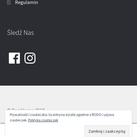
Regulamin
Śledź Nas
Facebook
Instagram
© ReniHome 2018
Prywatność i ciasteczka: ta witryna działa zgodnie z RODO i używa
ciasteczek.
Polityka ciasteczek
0