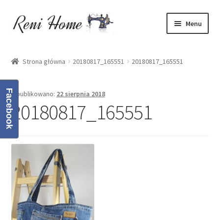
Przejdź
Przejdź
Menu
do
do
nawigacji
treści
Strona główna
Strona główna
20180817_165551
20180817_165551
Kontakt
Facebook
Opublikowano:
22 sierpnia 2018
Koszyk
20180817_165551
Moje konto
O mnie
Oferta
Polityka prywatności