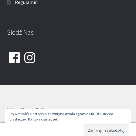
Regulamin
Śledź Nas
Facebook
Instagram
© ReniHome 2018
Prywatność i ciasteczka: ta witryna działa zgodnie z RODO i używa
ciasteczek.
Polityka ciasteczek
0