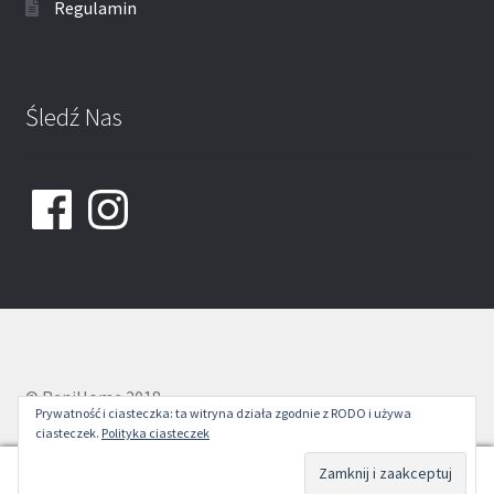
Regulamin
Śledź Nas
Facebook
Instagram
© ReniHome 2018
Prywatność i ciasteczka: ta witryna działa zgodnie z RODO i używa
ciasteczek.
Polityka ciasteczek
0