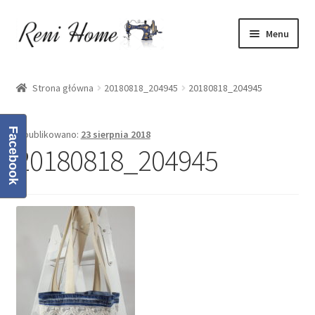
Przejdź
Przejdź
Menu
do
do
nawigacji
treści
Strona główna
Strona główna
20180818_204945
20180818_204945
Kontakt
Facebook
Opublikowano:
23 sierpnia 2018
Koszyk
20180818_204945
Moje konto
O mnie
Oferta
Polityka prywatności