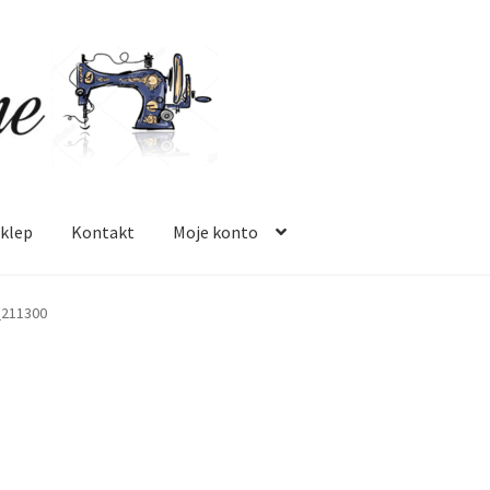
klep
Kontakt
Moje konto
 mnie
Oferta
Polityka prywatności
Regulamin
Sklep
Zamówienie
_211300