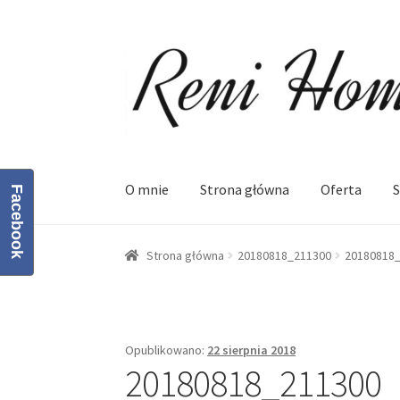
Przejdź
Przejdź
do
do
nawigacji
treści
O mnie
Strona główna
Oferta
S
Facebook
Strona główna
Kontakt
Koszyk
Moje konto
O
Strona główna
20180818_211300
20180818
Opublikowano:
22 sierpnia 2018
20180818_211300