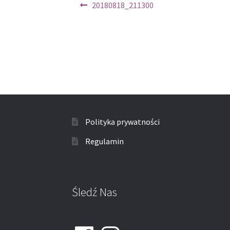
Nawigacja
Poprzedni
20180818_211300
wpis:
wpisu
Polityka prywatności
Regulamin
Śledź Nas
Facebook
Instagram