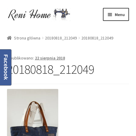
Przejdź
Przejdź
Menu
do
do
nawigacji
treści
Strona główna
Strona główna
20180818_212049
20180818_212049
Kontakt
Facebook
Opublikowano:
22 sierpnia 2018
Koszyk
20180818_212049
Moje konto
O mnie
Oferta
Polityka prywatności