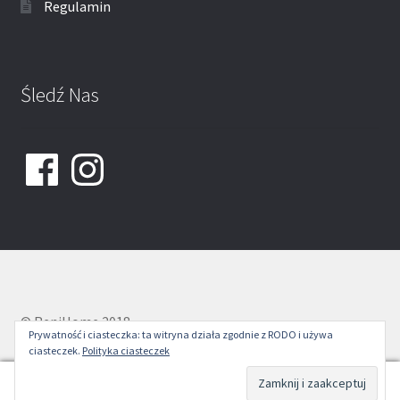
Regulamin
Śledź Nas
Facebook
Instagram
© ReniHome 2018
Prywatność i ciasteczka: ta witryna działa zgodnie z RODO i używa
ciasteczek.
Polityka ciasteczek
0