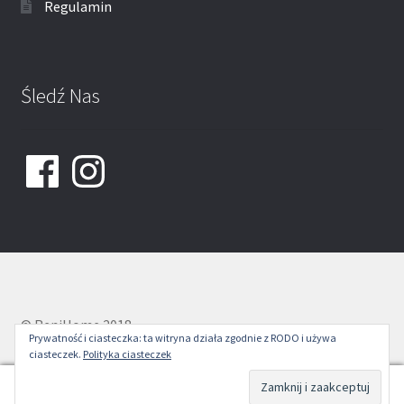
Regulamin
Śledź Nas
Facebook
Instagram
© ReniHome 2018
Prywatność i ciasteczka: ta witryna działa zgodnie z RODO i używa
ciasteczek.
Polityka ciasteczek
0