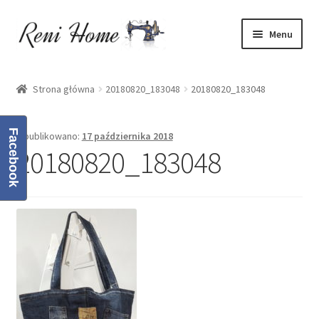
Przejdź
Przejdź
Menu
do
do
nawigacji
treści
Strona główna
Strona główna
20180820_183048
20180820_183048
Kontakt
Facebook
Opublikowano:
17 października 2018
Koszyk
20180820_183048
Moje konto
O mnie
Oferta
Polityka prywatności