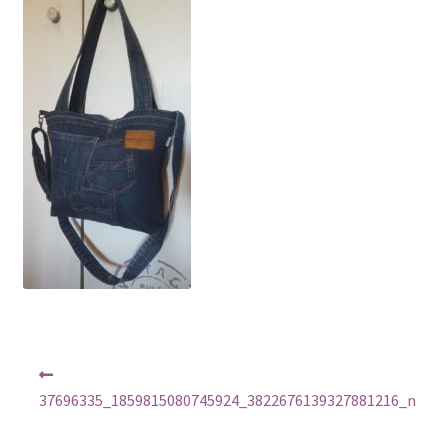
Regulamin
Sklep
Zamówienie
Nawigacja
Poprzedni
wpis:
wpisu
37696335_1859815080745924_3822676139327881216_n