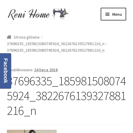
Przejdź
Przejdź
Menu
do
do
nawigacji
treści
Strona główna
Strona główna
37696335_1859815080745924_3822676139327881216_n
Kontakt
37696335_1859815080745924_3822676139327881216_n
Koszyk
Facebook
Opublikowano:
24 lipca 2018
37696335_185981508074
Moje konto
5924_3822676139327881
O mnie
216_n
Oferta
Polityka prywatności