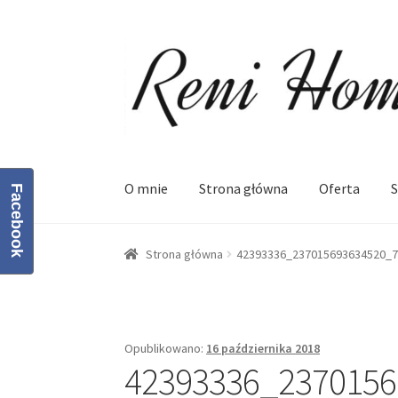
Przejdź
Przejdź
do
do
nawigacji
treści
O mnie
Strona główna
Oferta
S
Facebook
Strona główna
Kontakt
Koszyk
Moje konto
O
Strona główna
42393336_237015693634520_7
Opublikowano:
16 października 2018
42393336_2370156