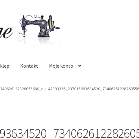
klep
Kontakt
Moje konto
 mnie
Oferta
Polityka prywatności
Regulamin
Sklep
Zamówienie
340626122826055680_n
42393336_237015693634520_7340626122826055
93634520_73406261228260