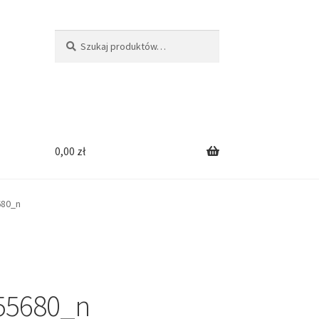
Szukaj:
Szukaj
0,00
zł
680_n
55680_n