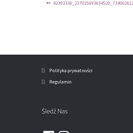
Nawigacja
Poprzedni
42393336_237015693634520_73406261
wpis:
wpisu
Polityka prywatności
Regulamin
Śledź Nas
Facebook
Instagram