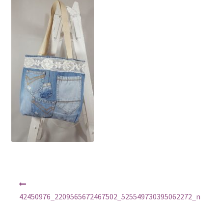
Regulamin
Sklep
Zamówienie
Nawigacja
Poprzedni
wpis:
wpisu
42450976_2209565672467502_525549730395062272_n