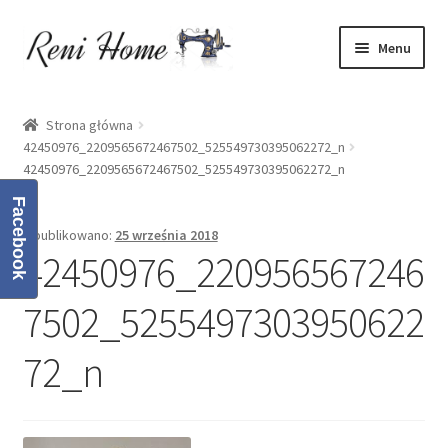
Przejdź
Przejdź
Menu
do
do
nawigacji
treści
Strona główna
Strona główna
42450976_2209565672467502_525549730395062272_n
Kontakt
42450976_2209565672467502_525549730395062272_n
Koszyk
Facebook
Opublikowano:
25 września 2018
42450976_220956567246
Moje konto
7502_5255497303950622
O mnie
72_n
Oferta
Polityka prywatności