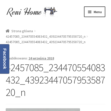
Przejdź
Przejdź
Menu
do
do
nawigacji
treści
Strona główna
Strona główna
42457085_234470554083432_4392344705795358720_n
Kontakt
42457085_234470554083432_4392344705795358720_n
Koszyk
Facebook
Opublikowano:
24 września 2018
42457085_234470554083
Moje konto
432_43923447057953587
O mnie
20_n
Oferta
Polityka prywatności