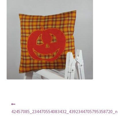
Regulamin
Sklep
Zamówienie
Nawigacja
Poprzedni
wpis:
wpisu
42457085_234470554083432_4392344705795358720_n