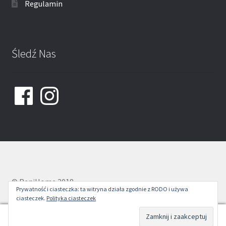
Regulamin
Śledź Nas
Facebook
Instagram
© ReniHome 2018
Prywatność i ciasteczka: ta witryna działa zgodnie z RODO i używa
ciasteczek.
Polityka ciasteczek
0