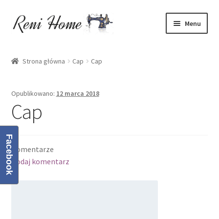
Przejdź
Przejdź
Menu
do
do
nawigacji
treści
Strona główna
Strona główna
Cap
Cap
Kontakt
Opublikowano:
12 marca 2018
Koszyk
Cap
Moje konto
Facebook
Komentarze
O mnie
Dodaj komentarz
Oferta
Polityka prywatności