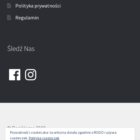
Polityka prywatności
Regulamin
Śledź Nas
Facebook
Instagram
© ReniHome 2018
Prywatność i ciasteczka: ta witryna działa zgodnie z RODO i używa
ciasteczek.
Polityka ciasteczek