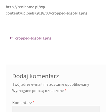
Regulamin
http://renihome.pl/wp-
content/uploads/2018/03/cropped-logoRH.png
Sklep
Zamówienie
Nawigacja
Poprzedni
cropped-logoRH.png
wpis:
wpisu
Dodaj komentarz
Twój adres e-mail nie zostanie opublikowany.
Wymagane pola są oznaczone
*
Komentarz
*