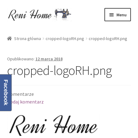
Przejdź
Przejdź
Menu
do
do
nawigacji
treści
Strona główna
Strona główna
cropped-logoRH.png
cropped-logoRH.png
Kontakt
Opublikowano:
12 marca 2018
Koszyk
cropped-logoRH.png
Moje konto
Facebook
Komentarze
O mnie
Dodaj komentarz
Oferta
Polityka prywatności