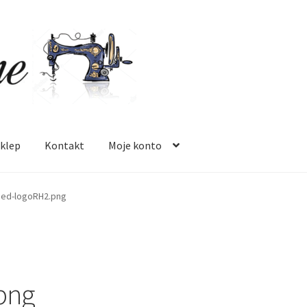
klep
Kontakt
Moje konto
 mnie
Oferta
Polityka prywatności
Regulamin
Sklep
Zamówienie
ed-logoRH2.png
png