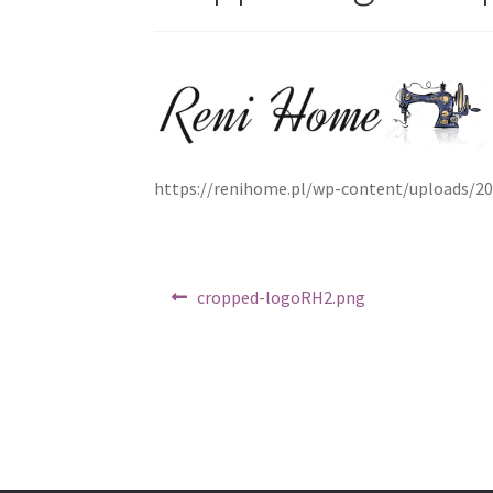
https://renihome.pl/wp-content/uploads/2
Nawigacja
Poprzedni
cropped-logoRH2.png
wpis:
wpisu