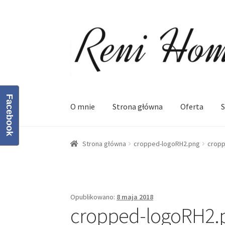
Przejdź
Przejdź
do
do
nawigacji
treści
Facebook
O mnie
Strona główna
Oferta
S
Strona główna
Kontakt
Koszyk
Moje konto
O
Strona główna
cropped-logoRH2.png
cropp
Opublikowano:
8 maja 2018
cropped-logoRH2.