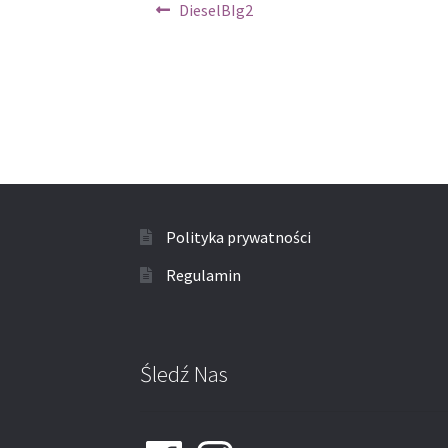
Nawigacja
Poprzedni
DieselBIg2
wpis:
wpisu
Polityka prywatności
Regulamin
Śledź Nas
Facebook
Instagram