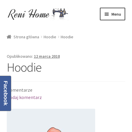
Przejdź
Przejdź
Menu
do
do
nawigacji
treści
Strona główna
Strona główna
Hoodie
Hoodie
Kontakt
Opublikowano:
12 marca 2018
Koszyk
Hoodie
Moje konto
Facebook
Komentarze
O mnie
Dodaj komentarz
Oferta
Polityka prywatności