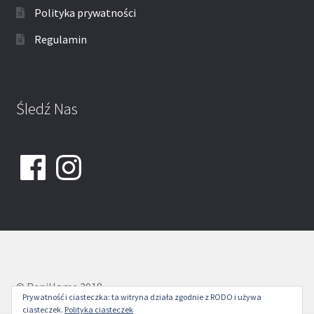
Polityka prywatności
Regulamin
Śledź Nas
Facebook
Instagram
© ReniHome 2018
Prywatność i ciasteczka: ta witryna działa zgodnie z RODO i używa
ciasteczek.
Polityka ciasteczek