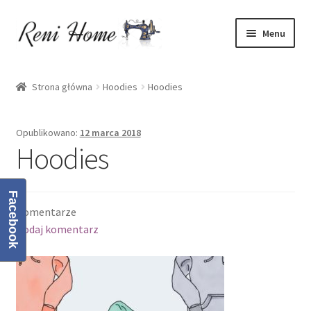
Przejdź
Przejdź
Menu
do
do
nawigacji
treści
Strona główna
Strona główna
Hoodies
Hoodies
Kontakt
Opublikowano:
12 marca 2018
Koszyk
Hoodies
Moje konto
Facebook
Komentarze
O mnie
Dodaj komentarz
Oferta
Polityka prywatności