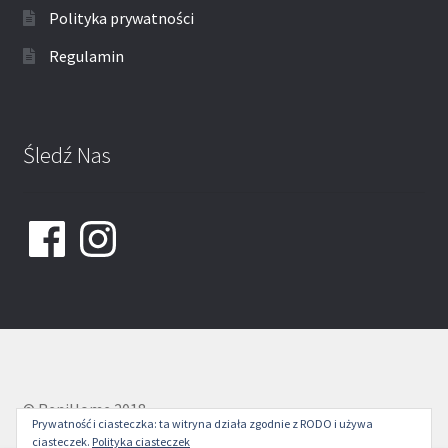
Polityka prywatności
Regulamin
Śledź Nas
Facebook
Instagram
© ReniHome 2018
Prywatność i ciasteczka: ta witryna działa zgodnie z RODO i używa
ciasteczek.
Polityka ciasteczek