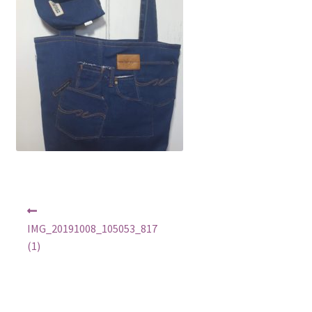
Regulamin
Sklep
Zamówienie
Nawigacja
Poprzedni
wpis:
wpisu
IMG_20191008_105053_817
(1)