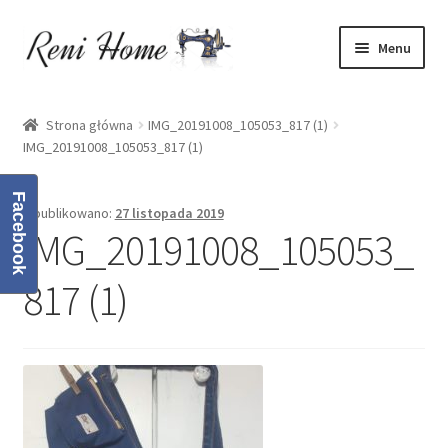
Przejdź
Przejdź
Menu
do
do
nawigacji
treści
Strona główna
Strona główna
IMG_20191008_105053_817 (1)
IMG_20191008_105053_817 (1)
Kontakt
Facebook
Koszyk
Opublikowano:
27 listopada 2019
IMG_20191008_105053_
Moje konto
817 (1)
O mnie
Oferta
Polityka prywatności