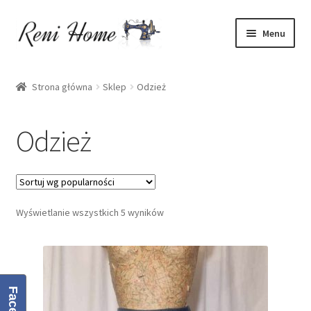
Przejdź
Przejdź
Menu
do
do
nawigacji
treści
Strona główna
Strona główna
Sklep
Odzież
Kontakt
Odzież
Koszyk
Moje konto
Wyświetlanie wszystkich 5 wyników
O mnie
Oferta
Polityka prywatności