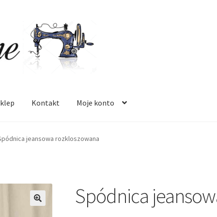
klep
Kontakt
Moje konto
 mnie
Oferta
Polityka prywatności
Regulamin
Sklep
Zamówienie
Spódnica jeansowa rozkloszowana
Spódnica jeansow