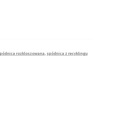
pódnica rozkloszowana
,
spódnica z recyklingu