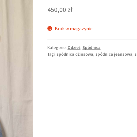
450,00
zł
Brak w magazynie
Kategorie:
Odzież
,
Spódnica
Tagi:
spódnica dżinsowa
,
spódnica jeansowa
,
s