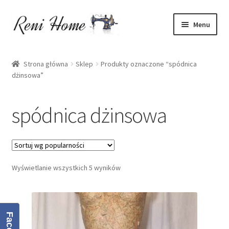
Przejdź
Przejdź
Menu
do
do
nawigacji
treści
Strona główna
Strona główna
Sklep
Produkty oznaczone “spódnica
dżinsowa”
Kontakt
Koszyk
spódnica dżinsowa
Moje konto
O mnie
Wyświetlanie wszystkich 5 wyników
Oferta
Polityka prywatności