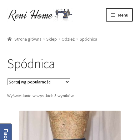
Przejdź
Przejdź
Menu
do
do
nawigacji
treści
Strona główna
Strona główna
Sklep
Odzież
Spódnica
Kontakt
Spódnica
Koszyk
Moje konto
Wyświetlanie wszystkich 5 wyników
O mnie
Oferta
Polityka prywatności