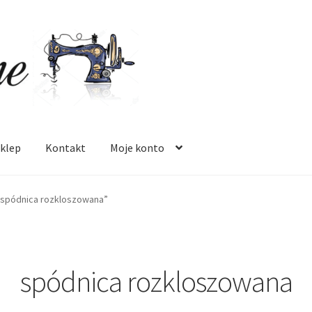
klep
Kontakt
Moje konto
 mnie
Oferta
Polityka prywatności
Regulamin
Sklep
Zamówienie
“spódnica rozkloszowana”
spódnica rozkloszowana