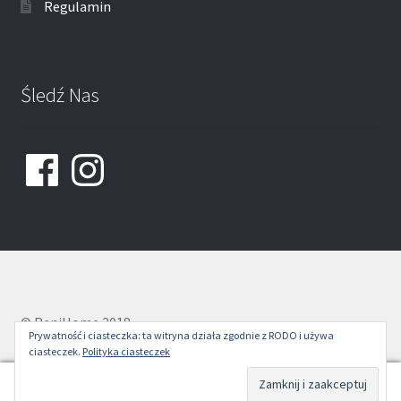
Regulamin
Śledź Nas
Facebook
Instagram
© ReniHome 2018
Prywatność i ciasteczka: ta witryna działa zgodnie z RODO i używa
ciasteczek.
Polityka ciasteczek
0