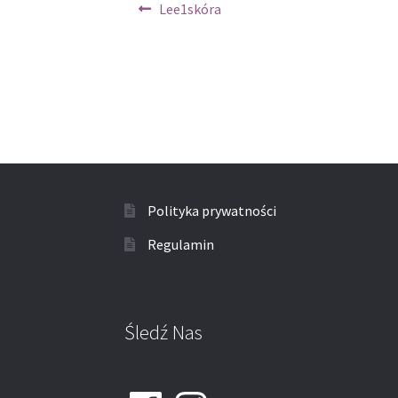
Nawigacja
Poprzedni
Lee1skóra
wpis:
wpisu
Polityka prywatności
Regulamin
Śledź Nas
Facebook
Instagram