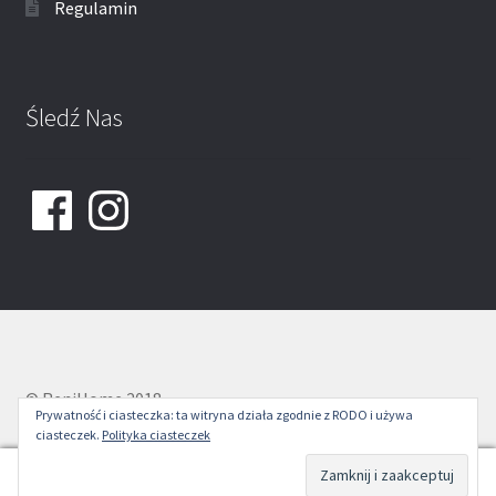
Regulamin
Śledź Nas
Facebook
Instagram
© ReniHome 2018
Prywatność i ciasteczka: ta witryna działa zgodnie z RODO i używa
ciasteczek.
Polityka ciasteczek
0