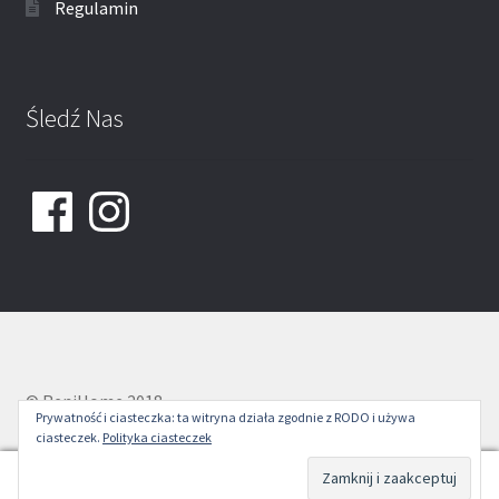
Regulamin
Śledź Nas
Facebook
Instagram
© ReniHome 2018
Prywatność i ciasteczka: ta witryna działa zgodnie z RODO i używa
ciasteczek.
Polityka ciasteczek
0