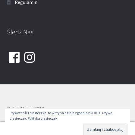
Regulamin
Śledź Nas
Facebook
Instagram
© ReniHome 2018
Prywatność i ciasteczka: ta witryna działa zgodnie z RODO i używa
ciasteczek.
Polityka ciasteczek
0