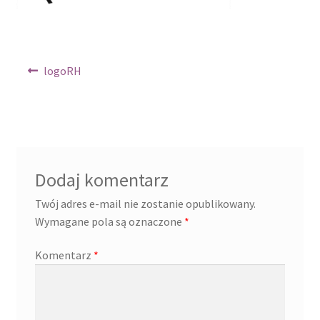
Regulamin
Sklep
Nawigacja
Poprzedni
logoRH
wpis:
wpisu
Zamówienie
Dodaj komentarz
Twój adres e-mail nie zostanie opublikowany.
Wymagane pola są oznaczone
*
Komentarz
*