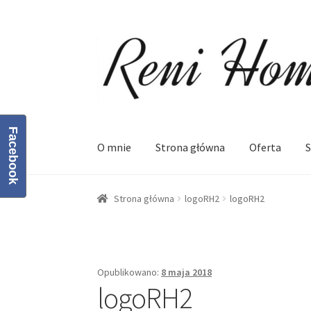
Przejdź
Przejdź
do
do
nawigacji
treści
Facebook
O mnie
Strona główna
Oferta
S
Strona główna
Kontakt
Koszyk
Moje konto
O
Strona główna
logoRH2
logoRH2
Opublikowano:
8 maja 2018
logoRH2