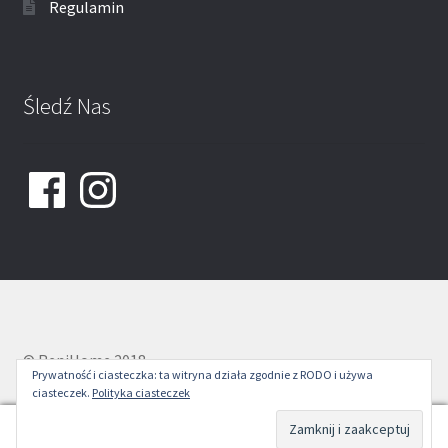
Regulamin
Śledź Nas
Facebook
Instagram
© ReniHome 2018
Prywatność i ciasteczka: ta witryna działa zgodnie z RODO i używa
ciasteczek.
Polityka ciasteczek
0