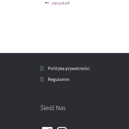
Nawigacja
Poprzedni
narzuta4
wpis:
wpisu
Polityka prywatności
Regulamin
Śledź Nas
Facebook
Instagram