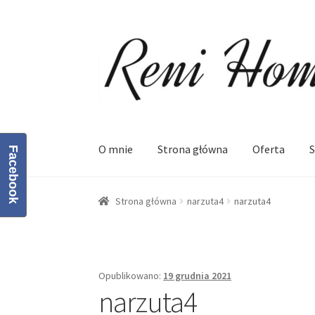
Przejdź
Przejdź
do
do
nawigacji
treści
O mnie
Strona główna
Oferta
S
Facebook
Strona główna
Kontakt
Koszyk
Moje konto
O
Strona główna
narzuta4
narzuta4
Opublikowano:
19 grudnia 2021
narzuta4