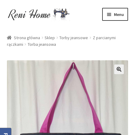
Przejdź
Przejdź
Menu
do
do
nawigacji
treści
Strona główna
Strona główna
Sklep
Torby jeansowe
Z parcianymi
rączkami
Torba jeansowa
Kontakt
Koszyk
Moje konto
O mnie
Oferta
Polityka prywatności