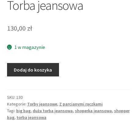
Torba jeansowa
130,00
zł
1 w magazynie
Dodaj do koszyka
SKU:
130
Kategorie:
Torby jeansowe
,
Z parcianymi rączkami
Tagi:
big bag
,
duża torba jeansowa
,
shoperka jeansowa
,
shopper
bag
,
torba jeansowa