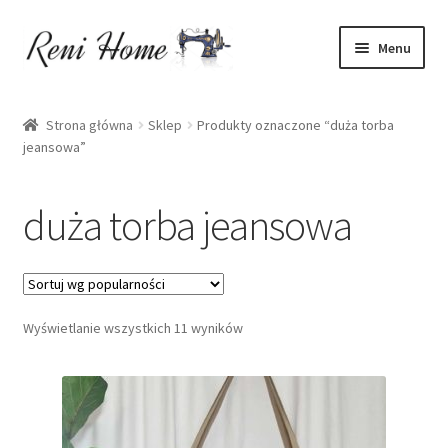
Przejdź
Przejdź
Menu
do
do
nawigacji
treści
Strona główna
Strona główna
Sklep
Produkty oznaczone “duża torba
jeansowa”
Kontakt
Koszyk
duża torba jeansowa
Moje konto
O mnie
Wyświetlanie wszystkich 11 wyników
Oferta
Polityka prywatności