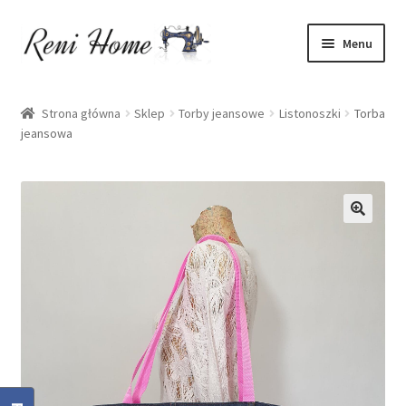
Przejdź
Przejdź
Menu
do
do
nawigacji
treści
Strona główna
Strona główna
Sklep
Torby jeansowe
Listonoszki
Torba
jeansowa
Kontakt
Koszyk
Moje konto
O mnie
Oferta
Polityka prywatności